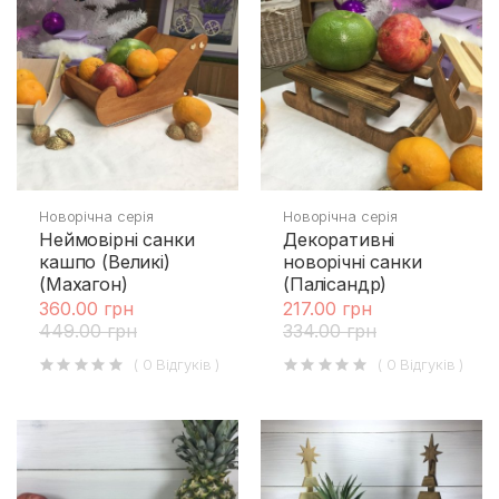
Новорічна серія
Новорічна серія
Неймовірні санки
Декоративні
кашпо (Великі)
новорічні санки
(Махагон)
(Палісандр)
360.00 грн
217.00 грн
449.00 грн
334.00 грн
( 0 Відгуків )
( 0 Відгуків )