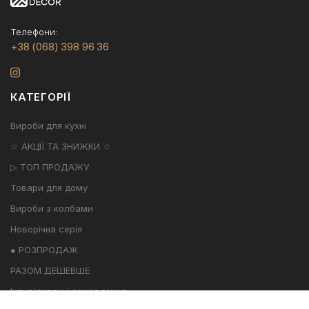
Телефони:
+38 (068) 398 96 36
КАТЕГОРІЇ
Вироби для кухні
☆ АКЦІЇ ТА ЗНИЖКИ ☆
▷ ТОП ПРОДАЖУ
Товари для дому
Вироби з колбами
Новорічна серія
● РОЗПРОДАЖ
РАЗОМ ДЕШЕВШЕ
Індивідуальні замовлення