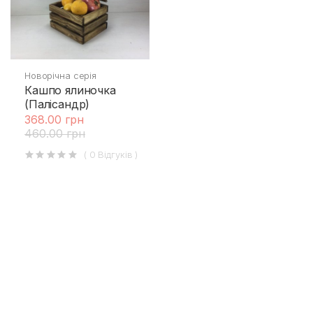
Новорічна серія
Кашпо ялиночка
(Палісандр)
368.00 грн
460.00 грн
( 0 Відгуків )