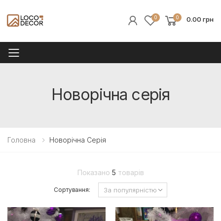
0
0
0.00 грн
Toggle mobile menu
Новорічна серія
Головна
Новорічна Серія
Показано
5
товарів
Сортування: